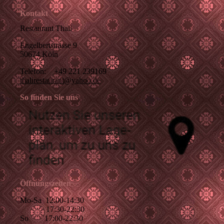
Kontakt
Restaurant Thali
Engelbertstrasse 9
50674 Köln
Telefon: +49 221 239169
thalirestaurant@yahoo.de
So finden Sie uns
Öffnungszeiten
Mo-Sa 12:00-14:30
17:30-22:30
So 17:00-22:30