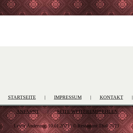
STARTSEITE
|
IMPRESSUM
|
KONTAKT
|
ANFAHRT
|
SEITE WEITEREMPFEHLEN
Letzte Änderung: 10.01.2023 | © Restaurant Thali 2023